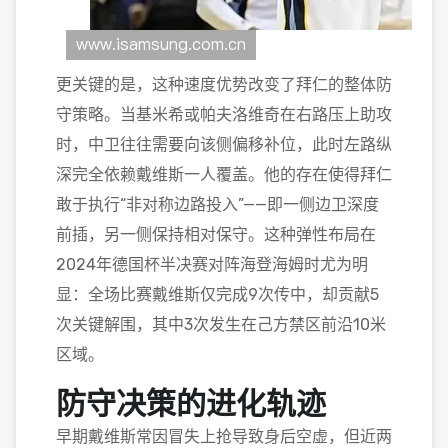
更关键的是，这种速度优势改变了拜仁的整体防
守策略。当基米希或帕夫洛维奇在右路压上助攻
时，中卫往往需要向该侧偏移补位，此时左路纵
深完全依赖戴维斯一人覆盖。他的存在使得拜仁
敢于执行“非对称边路投入”——即一侧边卫深度
前插，另一侧保持相对保守。这种弹性布局在
2024年德国杯半决赛对阵海登海姆时尤为明
显：全场比赛戴维斯仅完成9次传中，却贡献5
次关键解围，其中3次发生在己方禁区前沿10米
区域。
防守决策的进化轨迹
早期戴维斯常因冒失上抢导致身后空虚，但近两