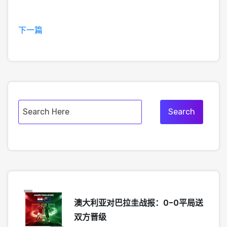
下一篇
澳大利亚对巴拉圭战报：0-0平局送
双方晋级