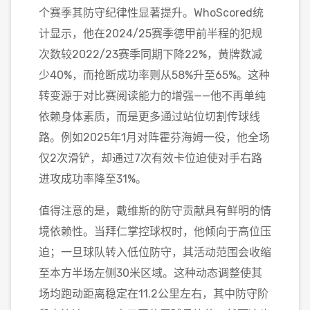
个赛季其防守纪律性显著提升。WhoScored统
计显示，他在2024/25赛季德甲前半程的犯规
次数较2022/23赛季同期下降22%，黄牌数减
少40%，而抢断成功率则从58%升至65%。这种
转变源于对比赛阅读能力的增强——他不再单纯
依赖身体素质，而是更多通过站位切割传球线
路。例如2025年1月对阵霍芬海姆一役，他全场
仅2次滑铲，却通过7次有效卡位迫使对手右路
进攻成功率降至31%。
值得注意的是，戴维斯的防守贡献具有鲜明的情
境依赖性。当拜仁掌控球权时，他倾向于高位压
迫；一旦球队转入低位防守，其活动范围会收缩
至本方半场左侧30米区域。这种动态调整使其
场均跑动距离稳定在11.2公里左右，其中防守阶