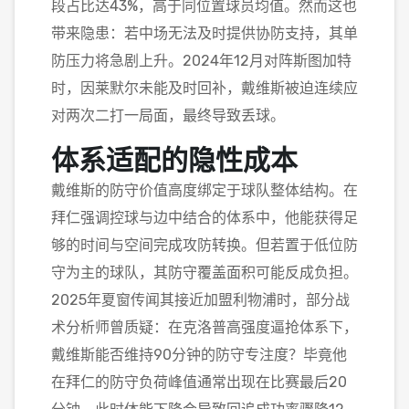
段占比达43%，高于同位置球员均值。然而这也
带来隐患：若中场无法及时提供协防支持，其单
防压力将急剧上升。2024年12月对阵斯图加特
时，因莱默尔未能及时回补，戴维斯被迫连续应
对两次二打一局面，最终导致丢球。
体系适配的隐性成本
戴维斯的防守价值高度绑定于球队整体结构。在
拜仁强调控球与边中结合的体系中，他能获得足
够的时间与空间完成攻防转换。但若置于低位防
守为主的球队，其防守覆盖面积可能反成负担。
2025年夏窗传闻其接近加盟利物浦时，部分战
术分析师曾质疑：在克洛普高强度逼抢体系下，
戴维斯能否维持90分钟的防守专注度？毕竟他
在拜仁的防守负荷峰值通常出现在比赛最后20