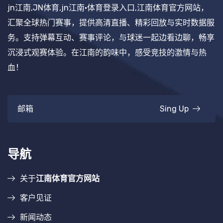
jn江南,JN体育,jn江南·体育登录入口,江南体育官方网站，
汇聚全球热门赛事，提供高清直播、精彩回放与实时数据服
务。支持弹幕互动、赛事评论，与球迷一起边看边聊，畅享
沉浸式观赛体验。在江南的韵味中，感受竞技的激情与热
血！
Sing Up
导航
关于
江南体育官方网站
客户见证
新闻动态